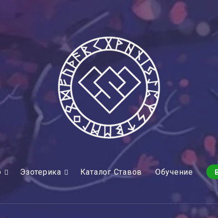
о
Эзотерика
Каталог Ставов
Обучение