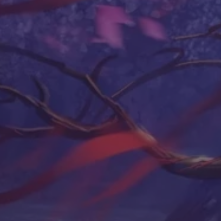
Вам также может понрав
НИТИ ( Поэма в прозе)
Ошо — Зрел
14.07.2017
08.08.2016
Другие статьи
Взаимодействие Миров Древ
Иггдрасиль и Даты Рождени