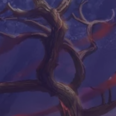
иться:
ость
Четыре касты. Кто вы?
23.01.2016
а
я
Следующая статья