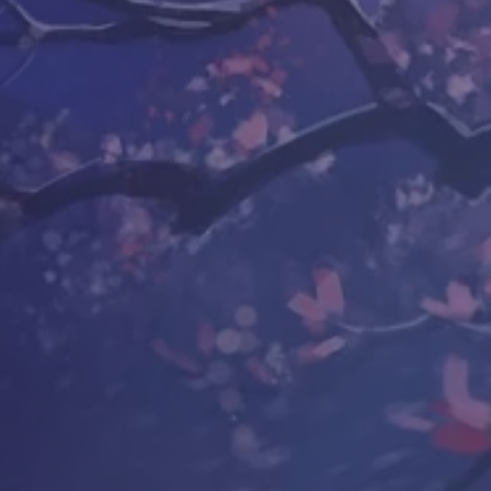
Обо мне
Екатерина Радуга
Проводник рун