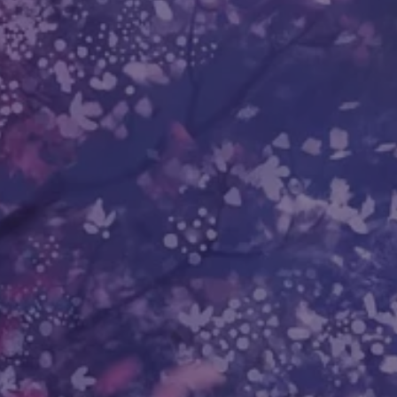
плодотворных действий всей нашей 
возможность разобраться с неразре
волнующие отношения с жизнью. Что
читателей годовой программой, сост
и сильных медитаций с инструкцией 
он ни настал, мы не ощущали, что с
Год выпуска: 2016 г.
Исполнитель: Nikosho
Издательство: Аудиокнига своими р
Аудио кодек: MP3
Битрейт аудио: VBR V0
Время звучания: 06:21:40