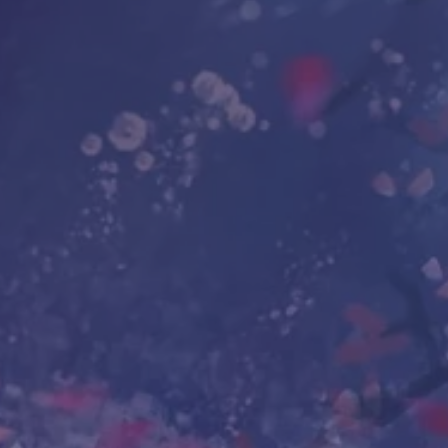
Здравствуйте, мои Друзья!🍃 ☯ Магия
всегда была моим образом жизни. Еще с
детства я знала, что Вселенная слышит и
ведет меня. Со временем мне открылся
алгоритм диалога со Вселенной и руны
стали тем самым "языком" общения с ней.
Приглашаю Вас прикоснуться к этому
инструменту Древних!