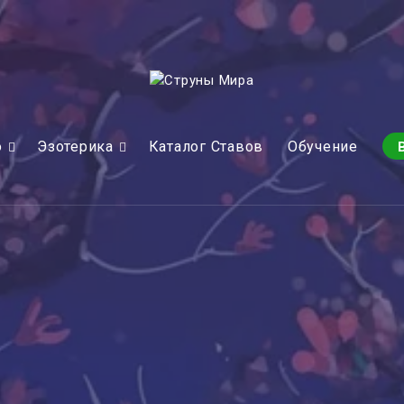
о
Эзотерика
Каталог Ставов
Обучение
 — Год для