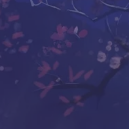
прожить
к последний
ечного бестселлера «Кто умирает?», учит
ый час и день осознанно – будто это всё,
ерти, Сократ призывал своих учеников к
высочайшей возможной мудрости. Левин
 и теперь он делится с читателями тем,
ереживания полностью меняет взгляд на
изу собственные приоритеты. Большинство
, высмеивают или отрицают тот факт, что
ти – одно из самых разумных и