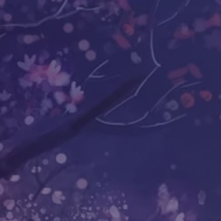
жизни. Как 
этот год, ка
Океан
08.08.2016
В своей книге Стивен Левин, автор в
нас, как проживать каждый миг, кажд
что у нас остаётся. Стоя у порога см
тому, чтобы учиться умиранию как 
решил прожить целый год именно так,
как подобная непосредственность п
мир и заставляет подвергнуть анал
из нас из последних сил игнорируют
все мы умрём, но подготовка к смер