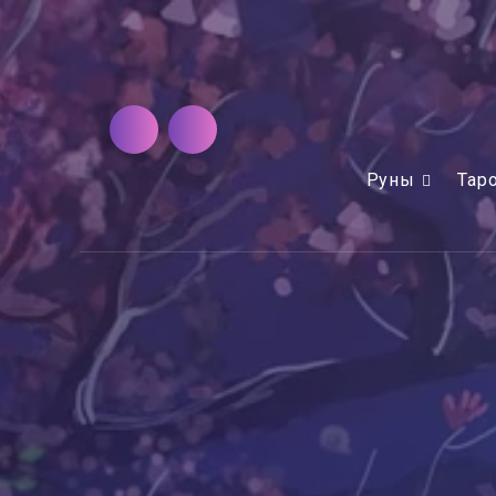
Руны
Тар
Nikosho
Аудио-книги
Стивен Левин