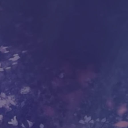
жизни. Это упражнение, которое даёт нам
шёнными трудностями и вступить в новые,
бы облегчить эту работу, Левин снабдил
оящей из невероятно практичных стратегий
– чтобы в момент своей смерти, когда бы
мерть пришла слишком быстро.
уками