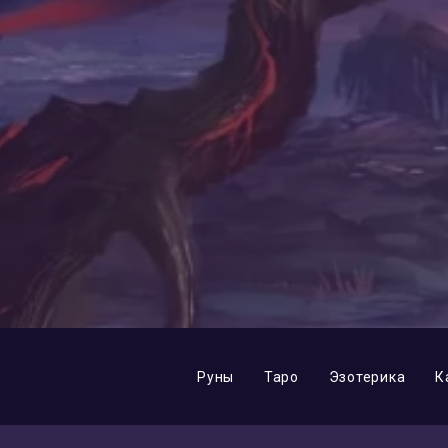
Ошо — Зрелость
08.08.2016
Руны
Таро
Эзотерика
К