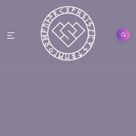
Младшие Арканы
ТАРО
«Туз Пентаклей» Таро —
значение карты
18.01.2020
0
1110